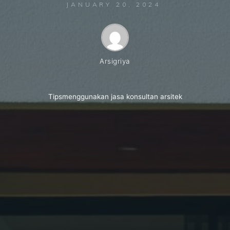
JANUARY 20, 2024
Arsigriya
Tipsmenggunakan jasa konsultan arsitek