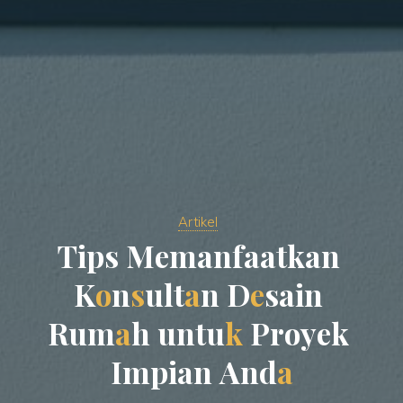
Artikel
T
i
p
s
M
e
m
a
n
f
a
a
t
k
a
n
K
o
n
s
u
l
t
a
n
n
D
e
s
a
i
n
R
u
m
a
h
u
u
n
t
u
k
P
r
o
y
e
k
I
I
m
p
i
i
a
n
A
A
n
d
a