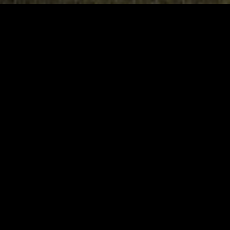
OFFICE :
Alamat :
Komplek Ruko Tandan Raya Blok A4 Jl. Wonosari.KM. 5,
Pringgolayan, Jl. Ringroad Timur No.Perempatan, Kec.
Banguntapan, Kabupaten Bantul, Daerah Istimewa Yogyakarta
55198
Email : arsigriya@gmail.com
Telepon / Whatsapp : +6281229289118
↓  Contact us on the button bellow ↓