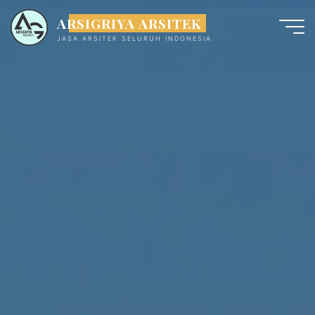
ARSIGRIYA ARSITEK
JASA ARSITEK SELURUH INDONESIA