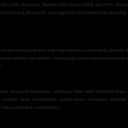
n yang diimpikan. Melalui hasil diskusi yang diperoleh, arsi
l-hal yang diinginkan, sehingga bisa ditambahi atau dikurangi.
rkan secara matang ukuran tiap-tiap ruangan, posisi pintu, jen
 lebih efektif dan efisien. Arsitek juga akan mempertimbangka
n.
usun anggaran bangunan, sehingga tidak perlu khawatir biay
 mereka akan memberikan saran-saran mengenai material ba
 atau perkirakan sebelumnya.