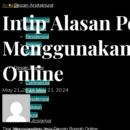
Artikel
Desain Arsitektural
Intip Alasan 
Commercial
Education
Residensial
Menggunakan 
Religion
Social
Online
Desain Interior
Commercial
May 21, 2024
May 21, 2024
Education
Residensial
Religion
Social
Arsigriya
Tips Menggunakan Jasa Desain Rumah Online
Biaya dan Fee Design