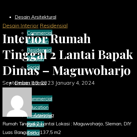
Desain Arsitektural
Desain Interior
Residensial
Commercial
Interior Rumah
Education
Tinggal 2 Lantai Bapak
Residensial
Religion
Dimas – Maguwoharjo
Social
September 13, 2023
January 4, 2024
Desain Interior
Commercial
Education
Arsigriya
Residensial
Rumah Tinggal 2 Lantai Lokasi : Maguwoharjo, Sleman, DIY
Religion
Luas Bangunan : 137,5 m2
Social