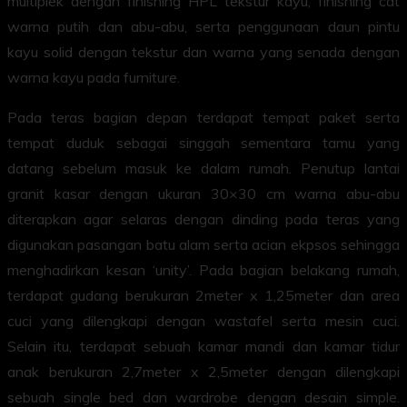
multiplek dengan finishing HPL tekstur kayu, finishing cat
warna putih dan abu-abu, serta penggunaan daun pintu
kayu solid dengan tekstur dan warna yang senada dengan
warna kayu pada furniture.
Pada teras bagian depan terdapat tempat paket serta
tempat duduk sebagai singgah sementara tamu yang
datang sebelum masuk ke dalam rumah. Penutup lantai
granit kasar dengan ukuran 30×30 cm warna abu-abu
diterapkan agar selaras dengan dinding pada teras yang
digunakan pasangan batu alam serta acian ekpsos sehingga
menghadirkan kesan ‘unity’. Pada bagian belakang rumah,
terdapat gudang berukuran 2meter x 1,25meter dan area
cuci yang dilengkapi dengan wastafel serta mesin cuci.
Selain itu, terdapat sebuah kamar mandi dan kamar tidur
anak berukuran 2,7meter x 2,5meter dengan dilengkapi
sebuah single bed dan wardrobe dengan desain simple.