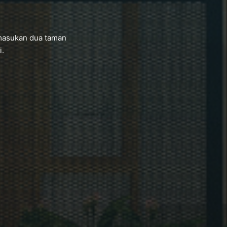
emasukan dua taman
i.