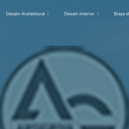
Desain Arsitektural
Desain Interior
Biaya 