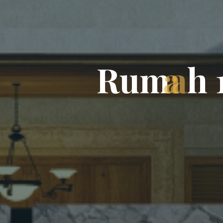
R
u
m
a
h