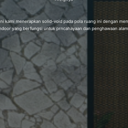
ni kami menerapkan solid-void pada pola ruang ini dengan m
ndoor yang berfungsi untuk prncahayaan dan penghawaan alam