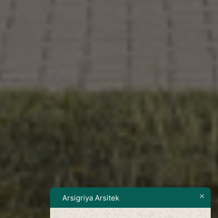
Arsigriya Arsitek