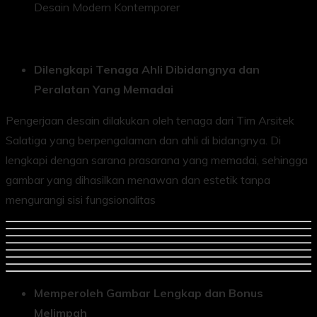
Desain Modern Kontemporer
Dilengkapi Tenaga Ahli Dibidangnya dan
Peralatan Yang Memadai
Pengerjaan desain dilakukan oleh tenaga dari Tim Arsitek
Salatiga yang berpengalaman dan ahli di bidangnya. Di
lengkapi dengan sarana prasarana yang memadai, sehingga
gambar yang dihasilkan menawan dan estetik tanpa
mengurangi sisi fungsionalitas
Memperoleh Gambar Lengkap dan Bonus
Melimpah