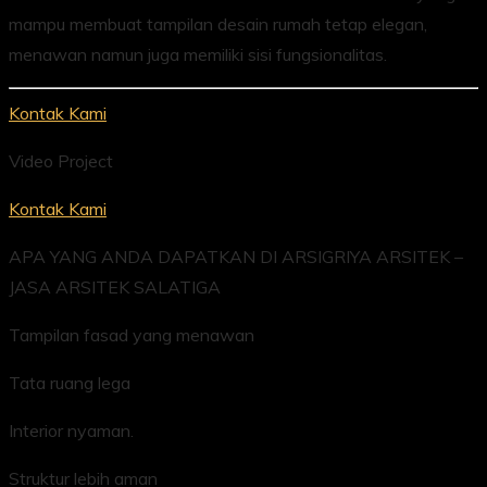
mampu membuat tampilan desain rumah tetap elegan,
menawan namun juga memiliki sisi fungsionalitas.
Kontak Kami
Video Project
Kontak Kami
APA YANG ANDA DAPATKAN DI ARSIGRIYA ARSITEK –
JASA ARSITEK SALATIGA
Tampilan fasad yang menawan
Tata ruang lega
Interior nyaman.
Struktur lebih aman