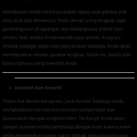
Mendesain rumah tentunya bukan ajang asal gambar jadi
atau asal ada desainnya. Perlu desain yang lengkap agar
pembangunan di lapangan dan berlangsung efektif dan
efisien. Nah, ketika Anda memilih jasa arsitek Arsigriya
Arsitek sebagai salah satu jasa arsitek Salatiga, Anda akan
mendapatkan desain gambar lengkap. Selain itu, masih ada
bonus lainnya yang menanti Anda.
Inovatif dan Kreatif
Dalam hal desain bangunan, Jasa Arsitek Salatiga selalu
menghadirkan inovasi-inovasi baru yang kreatif dan
disesuaikan dengan imajinasi klien. Tentunya Anda akan
sangat nyaman ketika berdiskusi dengan kami karena kami
selalu memberikan saran-saran terbaik serta inovasi yang