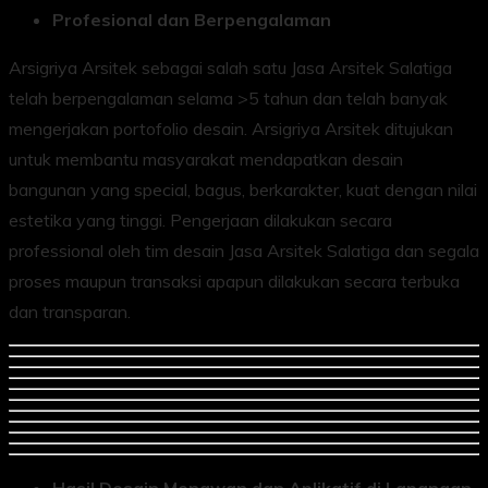
Profesional dan Berpengalaman
Arsigriya Arsitek sebagai salah satu Jasa Arsitek Salatiga
telah berpengalaman selama >5 tahun dan telah banyak
mengerjakan portofolio desain. Arsigriya Arsitek ditujukan
untuk membantu masyarakat mendapatkan desain
bangunan yang special, bagus, berkarakter, kuat dengan nilai
estetika yang tinggi. Pengerjaan dilakukan secara
professional oleh tim desain Jasa Arsitek Salatiga dan segala
proses maupun transaksi apapun dilakukan secara terbuka
dan transparan.
Hasil Desain Menawan dan Aplikatif di Lapangan