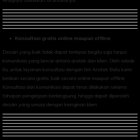
Konsultasi gratis online maupun offline
Desain yang baik tidak dapat terlepas begitu saja tanpa
komunikasi yang lancar antara arsitek dan klien. Oleh sebab
itu, untuk layanan konsultasi dengan tim Arsitek Batu kami
berikan secara gratis, baik secara online maupun offline.
Konsultasi dan komunikasi dapat terus dilakukan selama
tahapan pengerjaan berlangsung, hingga dapat diperoleh
desain yang sesuai dengan keinginan klien